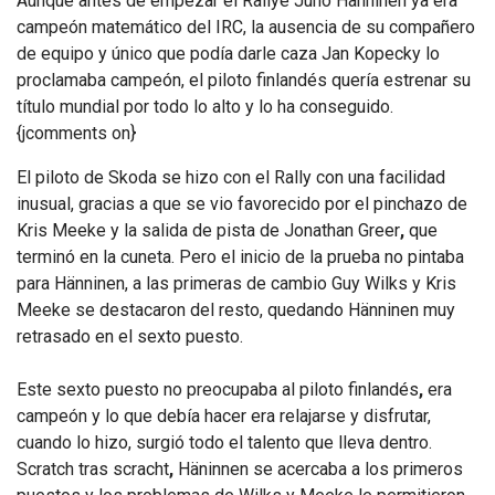
Aunque antes de empezar el Rallye
Juho Hanninen ya era
campeón matemático del IRC,
la ausencia de su compañero
de equipo y único que podía darle caza Jan Kopecky lo
proclamaba campeón, el piloto finlandés quería estrenar su
título mundial por todo lo alto y lo ha conseguido.
{jcomments on}
El piloto de Skoda se hizo con el Rally
con una facilidad
inusual, gracias a que se vio favorecido por el pinchazo de
Kris Meeke y la salida de pista de Jonathan Greer
,
que
terminó en la cuneta. Pero el inicio de la prueba no pintaba
para Hänninen, a las primeras de cambio Guy Wilks y Kris
Meeke se destacaron del resto, quedando Hänninen muy
retrasado
en el sexto puesto.
Este sexto puesto no preocupaba al piloto finlandés
,
era
campeón y lo que debía hacer era relajarse y disfrutar,
cuando lo hizo, surgió todo el talento que lleva dentro.
Scratch tras scracht
,
Häninnen se acercaba a los primeros