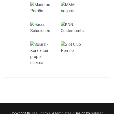
Copyright ©
Free Joomla! 4 templates
/ Design by
Galusso