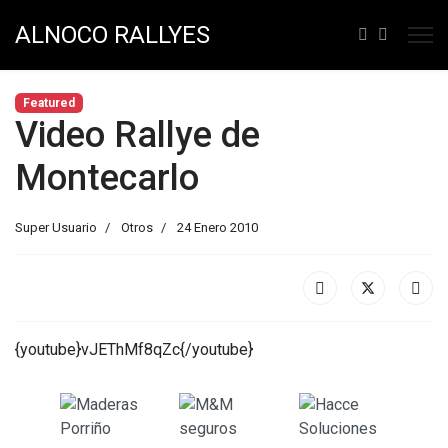
ALNOCO RALLYES
Featured
Video Rallye de
Montecarlo
Super Usuario
Otros
24 Enero 2010
{youtube}vJEThMf8qZc{/youtube}