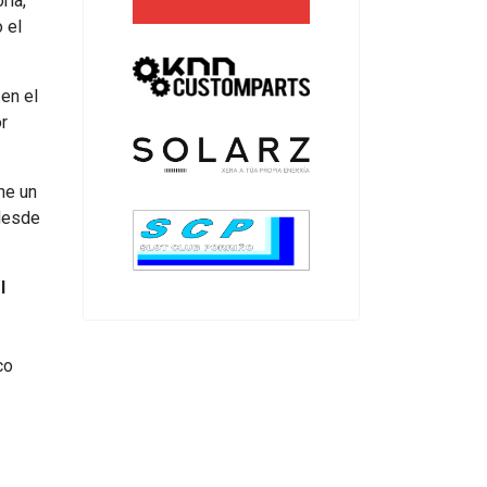
ria,
 el
 en el
or
ne un
 desde
l
co