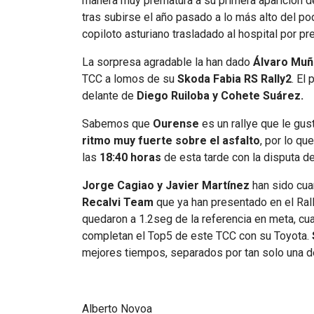
manera muy prematura a su primera aparición d
tras subirse el año pasado a lo más alto del po
copiloto asturiano trasladado al hospital por pr
La sorpresa agradable la han dado
Álvaro Muñi
TCC a lomos de su
Skoda Fabia RS Rally2
. El
delante de
Diego Ruiloba y Cohete Suárez.
Sabemos que
Ourense
es un rallye que le gu
ritmo muy fuerte sobre el asfalto
, por lo q
las
18:40 horas
de esta tarde con la disputa de
Jorge Cagiao y Javier Martínez
han sido cua
Recalvi Team
que ya han presentado en el Ral
quedaron a 1.2seg de la referencia en meta, cu
completan el Top5 de este TCC con su Toyota.
mejores tiempos, separados por tan solo una d
Alberto Novoa