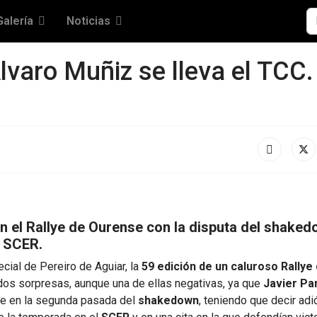
Bu
Galería
Noticias
lvaro Muñiz se lleva el TCC.
en el Rallye de Ourense con la disputa del shaked
l SCER.
ecial de Pereiro de Aguiar, la
59 edición de un caluroso Rallye
dos sorpresas, aunque una de ellas negativas, ya que
Javier Pa
pe en la segunda pasada del
shakedown
, teniendo que decir ad