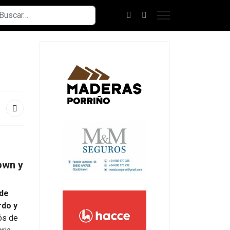
scar
own y
 de
rdo y
iós de