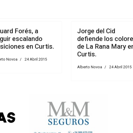
uard Forés, a
Jorge del Cid
guir escalando
defiende los color
siciones en Curtis.
de La Rana Mary e
Curtis.
erto Novoa
24 Abril 2015
Alberto Novoa
24 Abril 2015