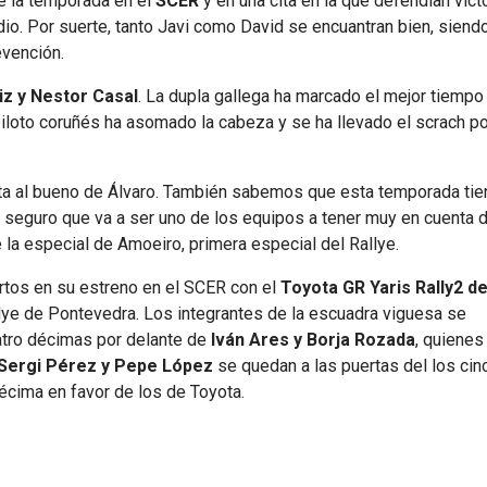
e la temporada en el
SCER
y en una cita en la que defendían victo
dio. Por suerte, tanto Javi como David se encuantran bien, siendo
evención.
z y Nestor Casal
. La dupla gallega ha marcado el mejor tiempo
 piloto coruñés ha asomado la cabeza y se ha llevado el scrach p
sta al bueno de Álvaro. También sabemos que esta temporada tie
ue seguro que va a ser uno de los equipos a tener muy en cuenta
 la especial de Amoeiro, primera especial del Rallye.
rtos en su estreno en el SCER con el
Toyota GR Yaris Rally2 de
lye de Pontevedra. Los integrantes de la escuadra viguesa se
atro décimas por delante de
Iván Ares y Borja Rozada
, quienes
Sergi Pérez y Pepe López
se quedan a las puertas del los cin
écima en favor de los de Toyota.