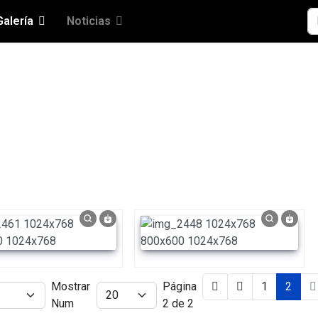
Bu
Galería
Noticias
Mostrar
Página
1
2
Num
2 de 2