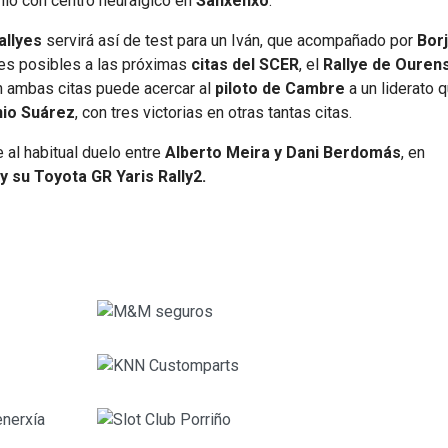
nio con centro neurálgico en
Sanxenxo
.
allyes
servirá así de test para un Iván, que acompañado por
Bor
ones posibles a las próximas
citas del SCER
, el
Rallye de Ouren
n ambas citas puede acercar al
piloto de Cambre
a un liderato 
nio Suárez
, con tres victorias en otras tantas citas.
 al habitual duelo entre
Alberto Meira y Dani Berdomás
, en
y su Toyota GR Yaris Rally2.