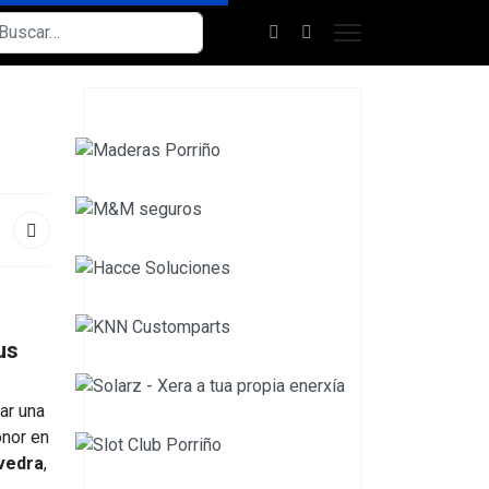
scar
us
ar una
onor en
vedra
,