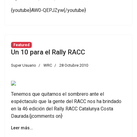
{youtube}AW0-QEPJZyw{/youtube}
Featured
Un 10 para el Rally RACC
Super Usuario
WRC
28 Octubre 2010
Tenemos que quitarnos el sombrero ante el
espéctaculo que la gente del RACC nos ha brindado
en la 46 edición del Rally RACC Catalunya Costa
Daurada.{jcomments on}
Leer más…