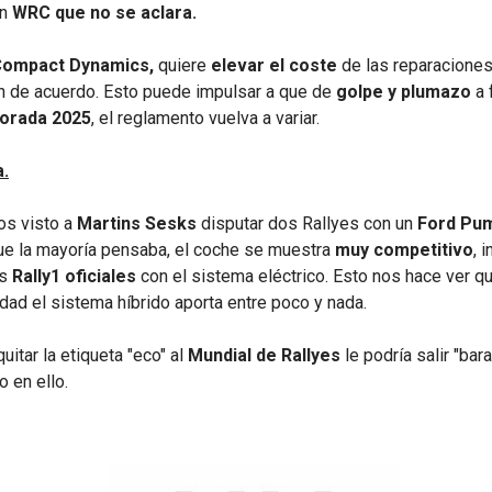
un
WRC que no se aclara.
ompact Dynamics,
quiere
elevar el coste
de las reparacione
an de acuerdo. Esto puede impulsar a que de
golpe y plumazo
a 
orada 2025
, el reglamento vuelva a variar.
.
s visto a
Martins Sesks
disputar dos Rallyes con un
Ford Pu
 que la mayoría pensaba, el coche se muestra
muy competitivo
, 
os
Rally1 oficiales
con el sistema eléctrico. Esto nos hace ver q
dad el sistema híbrido aporta entre poco y nada.
uitar la etiqueta "eco" al
Mundial de Rallyes
le podría salir "bara
 en ello.