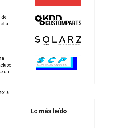
s de
falta
ma
incluso
ue en
to" a
Lo más leído