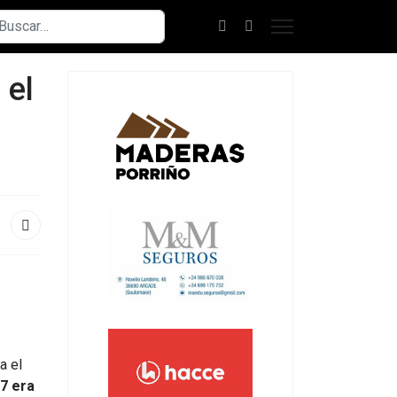
scar
 el
a el
7 era