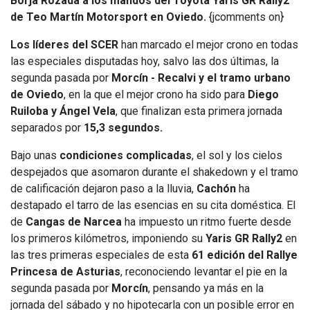
Borja Rozada a los mandos del Toyota Yaris GR Rally2
de Teo Martín Motorsport en Oviedo.
{jcomments on}
Los líderes del SCER
han marcado el mejor crono en todas
las especiales disputadas hoy, salvo las dos últimas, la
segunda pasada por
Morcín - Recalvi y el tramo urbano
de Oviedo
, en la que el mejor crono ha sido para
Diego
Ruiloba y Ángel Vela
, que finalizan esta primera jornada
separados por
15,3 segundos.
Bajo unas
condiciones complicadas
, el sol y los cielos
despejados que asomaron durante el shakedown y el tramo
de calificación dejaron paso a la lluvia,
Cachón
ha
destapado el tarro de las esencias en su cita doméstica. El
de
Cangas de Narcea
ha impuesto un ritmo fuerte desde
los primeros kilómetros, imponiendo su
Yaris GR Rally2
en
las tres primeras especiales de esta
61 edición del Rallye
Princesa de Asturias
, reconociendo levantar el pie en la
segunda pasada por
Morcín
, pensando ya más en la
jornada del sábado y no hipotecarla con un posible error en