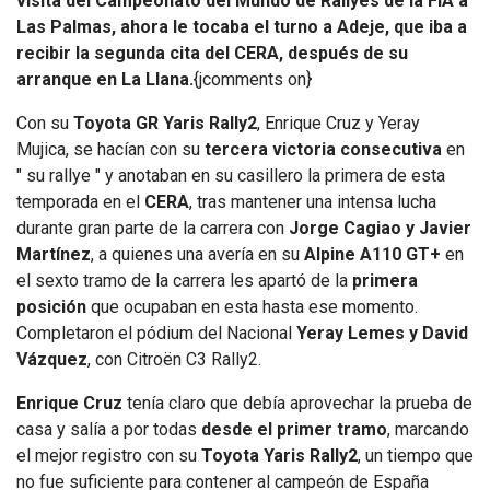
visita del Campeonato del Mundo de Rallyes de la FIA a
Las Palmas, ahora le tocaba el turno a Adeje, que iba a
recibir la segunda cita del CERA, después de su
arranque en La Llana.
{jcomments on}
Con su
Toyota GR Yaris Rally2
, Enrique Cruz y Yeray
Mujica, se hacían con su
tercera victoria consecutiva
en
" su rallye " y anotaban en su casillero la primera de esta
temporada en el
CERA
, tras mantener una intensa lucha
durante gran parte de la carrera con
Jorge Cagiao y Javier
Martínez
, a quienes una avería en su
Alpine A110 GT+
en
el sexto tramo de la carrera les apartó de la
primera
posición
que ocupaban en esta hasta ese momento.
Completaron el pódium del Nacional
Yeray Lemes y David
Vázquez
, con Citroën C3 Rally2.
Enrique Cruz
tenía claro que debía aprovechar la prueba de
casa y salía a por todas
desde el primer tramo
, marcando
el mejor registro con su
Toyota Yaris Rally2
, un tiempo que
no fue suficiente para contener al campeón de España