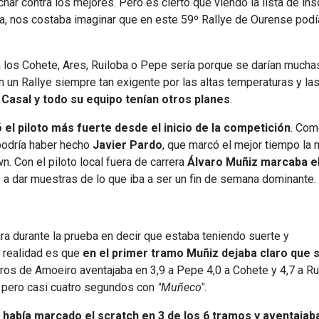
char contra los mejores. Pero es cierto que viendo la lista de ins
ita, nos costaba imaginar que en este 59º Rallye de Ourense podí
en los Cohete, Ares, Ruiloba o Pepe sería porque se darían mucha
un Rallye siempre tan exigente por las altas temperaturas y la
 Casal y todo su equipo tenían otros planes
.
el piloto más fuerte desde el inicio de la competición
. Com
podría haber hecho
Javier Pardo
, que marcó el mejor tiempo la
. Con el piloto local fuera de carrera
Álvaro Muñiz marcaba e
 dar muestras de lo que iba a ser un fin de semana dominante.
a durante la prueba en decir que estaba teniendo suerte y
a realidad es que
en el primer tramo Muñiz dejaba claro que 
tros de Amoeiro aventajaba en 3,9 a Pepe 4,0 a Cohete y 4,7 a Ru
, pero casi cuatro segundos con
"Muñeco"
.
 había marcado el scratch en 3 de los 6 tramos y aventajab