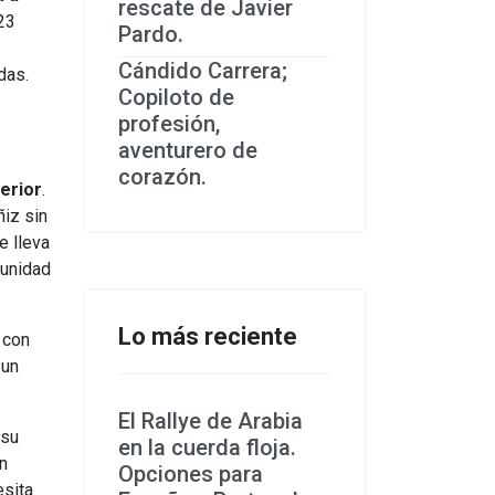
rescate de Javier
23
Pardo.
Cándido Carrera;
das.
Copiloto de
profesión,
aventurero de
corazón.
erior
.
ñiz sin
e lleva
 unidad
Lo más reciente
 con
 un
El Rallye de Arabia
su
en la cuerda floja.
n
Opciones para
esita