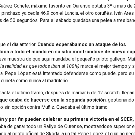
uárez Cohete, máximo favorito en Ourense estaba 3º a más de 
inchazo ya cedía 46,9 con el Lancia, el otro coruñés, Iván Ares
s de 50 segundos. Para el sábado quedaba una pelea a tres ban
e el día anterior.
Cuando esperábamos un ataque de los
loca a todo el mundo en su sitio mostrandose de nuevo sup
ueva muestra de que aquí mandaba el pequeño piloto gallego. Mu
(la realidad es que todos iban al 100%)
marca el mejor tiempo y s
oba. Pepe López está intentado defenderse como puede, pero su
 cuneta como nunca al madrileño.
hasta el último tramo, después de marcar 6 de 12 scratch, llegan
que acaba de hacerse con la segunda posición
, gestionando
ro sin opción contra Muñiz. Quedaba el último tramo.
én y por fin pueden celebrar su primera victoria en el SCER,
caba de ganar todo un Rallye de Ourense, mostrandose superior e
po al piloto oficial de Skoda, a un tal Pepe López el cual no nec