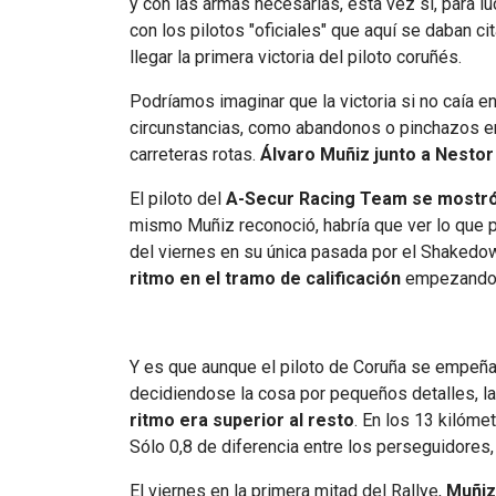
y con las armas necesarias, esta vez si, para lu
con los pilotos "oficiales" que aquí se daban c
llegar la primera victoria del piloto coruñés.
Podríamos imaginar que la victoria si no caía 
circunstancias, como abandonos o pinchazos en 
carreteras rotas.
Álvaro Muñiz junto a Nestor
El piloto del
A-Secur Racing Team
se mostró 
mismo Muñiz reconoció, habría que ver lo que 
del viernes en su única pasada por el Shakedown
ritmo en el tramo de calificación
empezando a
Y es que aunque el piloto de Coruña se empeñar
decidiendose la cosa por pequeños detalles, l
ritmo era superior al resto
. En los 13 kilóme
Sólo 0,8 de diferencia entre los perseguidores
El viernes en la primera mitad del Rallye,
Muñiz