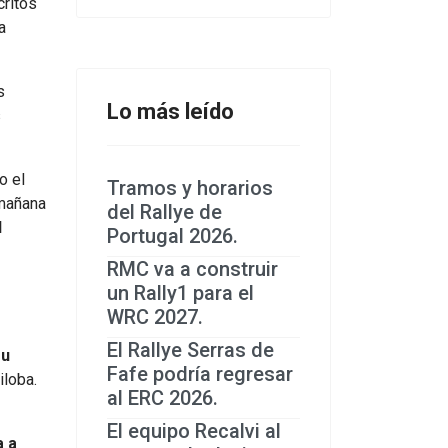
critos
a
s
Lo más leído
s
o el
Tramos y horarios
 mañana
del Rallye de
l
Portugal 2026.
RMC va a construir
un Rally1 para el
WRC 2027.
El Rallye Serras de
su
Fafe podría regresar
iloba.
al ERC 2026.
El equipo Recalvi al
a a