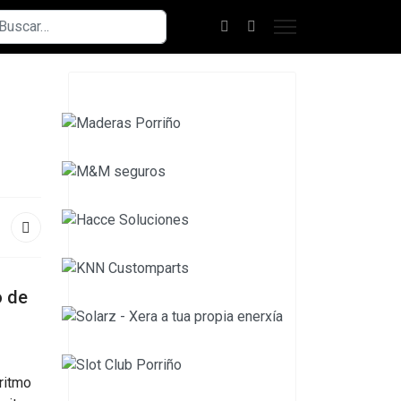
scar
o de
ritmo