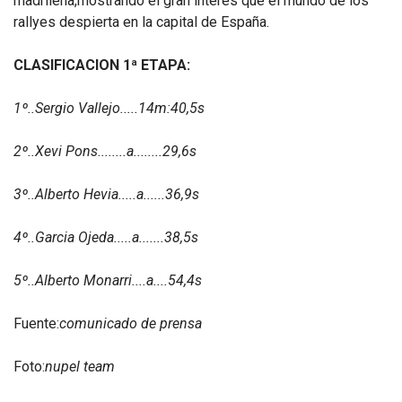
madrileña,mostrando el gran interes que el mundo de los
rallyes despierta en la capital de España.
CLASIFICACION 1ª ETAPA:
1º..Sergio Vallejo.....14m:40,5s
2º..Xevi Pons........a........29,6s
3º..Alberto Hevia.....a......36,9s
4º..Garcia Ojeda.....a.......38,5s
5º..Alberto Monarri....a....54,4s
Fuente:
comunicado de prensa
Foto:
nupel team