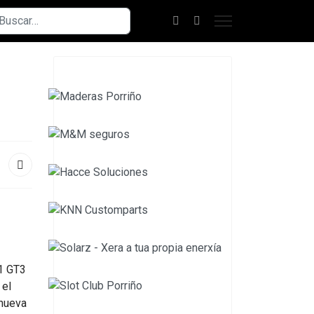
scar
1 GT3
 el
 nueva