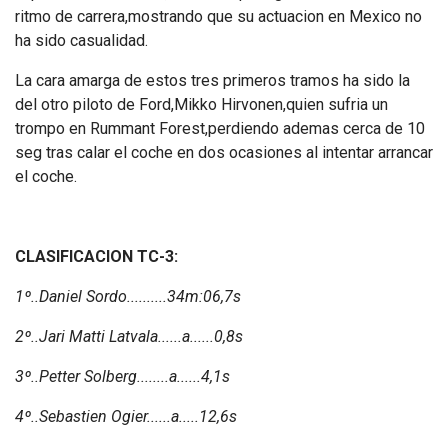
ritmo de carrera,mostrando que su actuacion en Mexico no
ha sido casualidad.
La cara amarga de estos tres primeros tramos ha sido la
del otro piloto de Ford,Mikko Hirvonen,quien sufria un
trompo en Rummant Forest,perdiendo ademas cerca de 10
seg tras calar el coche en dos ocasiones al intentar arrancar
el coche.
CLASIFICACION TC-3:
1º..Daniel Sordo..........34m:06,7s
2º..Jari Matti Latvala......a......0,8s
3º..Petter Solberg........a......4,1s
4º..Sebastien Ogier......a.....12,6s