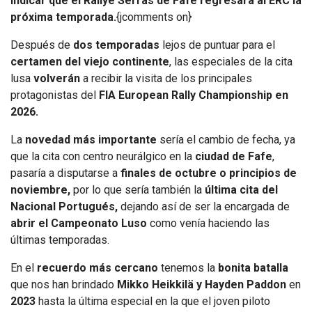
indicar que el Rallye Serras de Fafe regresará al ERC la
próxima temporada.
{jcomments on}
Después de
dos temporadas
lejos de puntuar para el
certamen del viejo continente
, las especiales de la cita
lusa
volverán
a recibir la visita de los principales
protagonistas del
FIA European Rally Championship en
2026.
La
novedad más importante
sería el cambio de fecha, ya
que la cita con centro neurálgico en la
ciudad de Fafe
,
pasaría a disputarse a
finales de octubre o principios de
noviembre,
por lo que sería también la
última cita del
Nacional Portugués,
dejando así de ser
la encargada de
abrir el Campeonato Luso
como venía haciendo las
últimas temporadas.
En el
recuerdo más cercano
tenemos la
bonita batalla
que nos han brindado
Mikko Heikkilä y Hayden Paddon
en
2023
hasta la última especial en la que el joven piloto