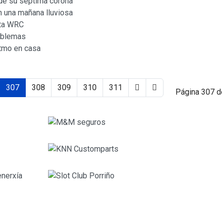
 de su séptima corona
n una mañana lluviosa
sta WRC
roblemas
itmo en casa
307
308
309
310
311
Página 307 d