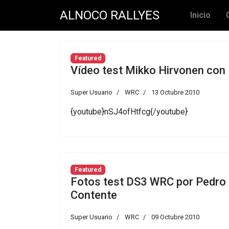
ALNOCO RALLYES
Inicio
Featured
Vídeo test Mikko Hirvonen con
Super Usuario
WRC
13 Octubre 2010
{youtube}nSJ4ofHtfcg{/youtube}
Featured
Fotos test DS3 WRC por Pedro
Contente
Super Usuario
WRC
09 Octubre 2010