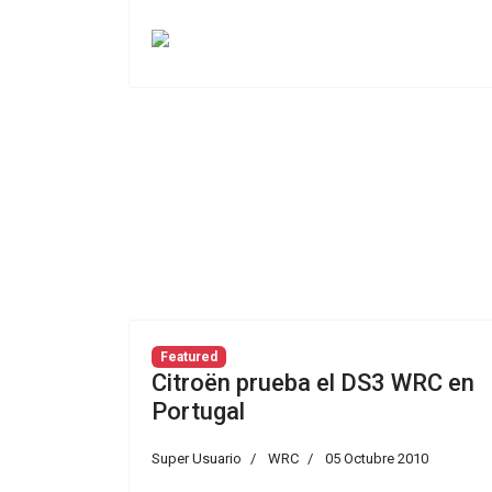
Featured
Citroën prueba el DS3 WRC en
Portugal
Super Usuario
WRC
05 Octubre 2010