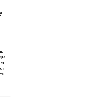
y
ás
ogra
 en
mos
nts