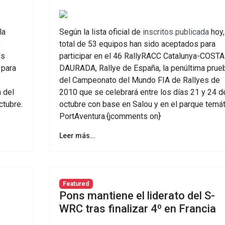
la
Según la lista oficial de
inscritos publicada
hoy,
s
total de 53 equipos han sido aceptados para
es
participar en el 46 RallyRACC Catalunya-COSTA
 para
DAURADA, Rallye de España, la penúltima prue
del Campeonato del Mundo FIA de Rallyes de
a del
2010 que se celebrará entre los días 21 y 24 d
ctubre.
octubre con base en Salou y en el parque temát
PortAventura.{jcomments on}
Leer más…
Featured
Pons mantiene el liderato del S-
WRC tras finalizar 4º en Francia