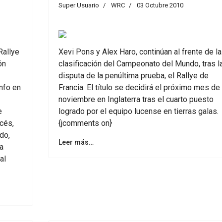
Super Usuario
WRC
03 Octubre 2010
Rallye
Xevi Pons y Alex Haro, continúan al frente de la
ón
clasificación del Campeonato del Mundo, tras l
disputa de la penúltima prueba, el Rallye de
nfo en
Francia. El título se decidirá el próximo mes de
noviembre en Inglaterra tras el cuarto puesto
e
logrado por el equipo lucense en tierras galas.
cés,
{jcomments on}
do,
Leer más…
a
al