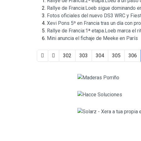
Rallye de Francia:2ª etapa.Loeb a un paso
Rallye de Francia:Loeb sigue dominando e
Fotos oficiales del nuevo DS3 WRC y Fie
Xevi Pons 5º en Francia tras un día con p
Rallye de Francia:1ª etapa.Loeb marca el r
Mini anuncia el fichaje de Meeke en París
302
303
304
305
306