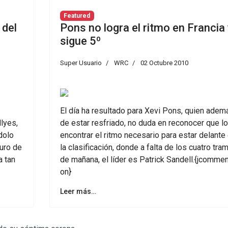
Featured
 del
Pons no logra el ritmo en Francia 
sigue 5º
Super Usuario
WRC
02 Octubre 2010
El día ha resultado para Xevi Pons, quien adem
lyes,
de estar resfriado, no duda en reconocer que l
dolo
encontrar el ritmo necesario para estar delante
uro de
la clasificación, donde a falta de los cuatro tra
a tan
de mañana, el líder es Patrick Sandell.{jcomme
on}
Leer más…