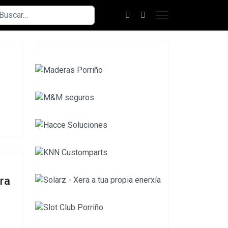
scar
ra