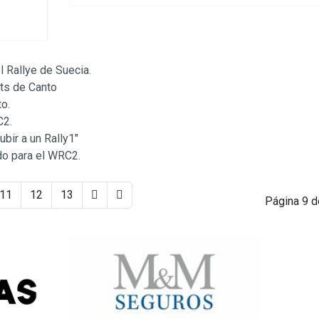
l Rallye de Suecia.
ts de Canto
to.
C2.
bir a un Rally1"
do para el WRC2.
11
12
13
Página 9 d