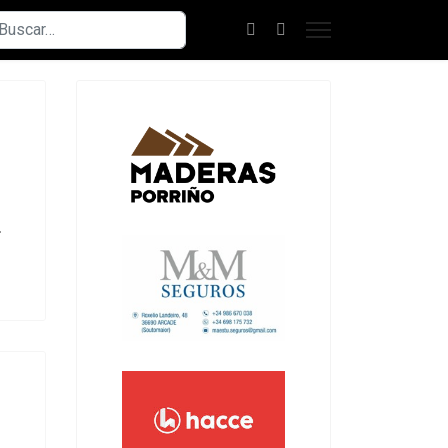
scar
r