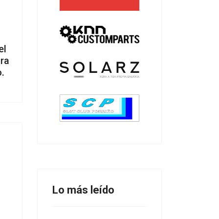
el
ra
.
Lo más leído